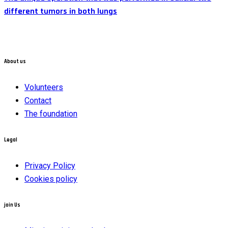
different tumors in both lungs
About us
Volunteers
Contact
The foundation
Legal
Privacy Policy
Cookies policy
join Us