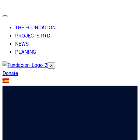
THE FOUNDATION
PROJECTS R+D
NEWS
PLANING
X
Donate