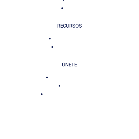
Fundación
RECURSOS
Política de privacidad
Política de cookies
ÚNETE
Misión, Visión y Valores
Planificación
Compromiso y Transparencia
CONTÁCTANOS E INFÓRMATE
administracion @fundaciondiegogonzalezrivas.com
ghana@fundaciondiegogonzalezrivas.com