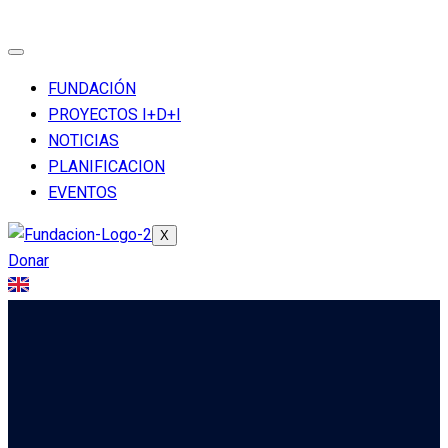
FUNDACIÓN
PROYECTOS I+D+I
NOTICIAS
PLANIFICACION
EVENTOS
X
Donar