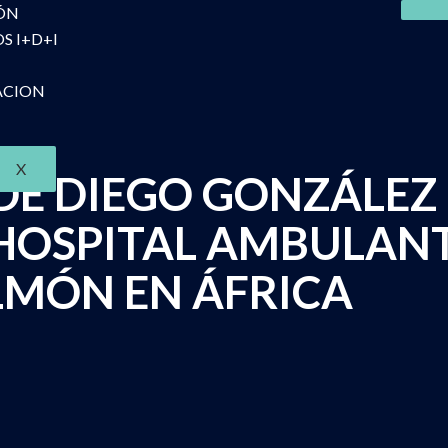
ÓN
S I+D+I
ACION
X
DE DIEGO GONZÁLEZ 
OSPITAL AMBULANT
LMÓN EN ÁFRICA