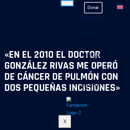
Donar
FUNDACIÓN
PROYECTOS
I+D+I
«EN EL 2010 EL DOCTOR
NOTICIAS
GONZÁLEZ RIVAS ME OPERÓ
PLANIFICACION
DE CÁNCER DE PULMÓN CON
DOS PEQUEÑAS INCISIONES»
EVENTOS
X