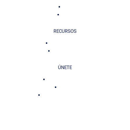
Contacto
Fundación
RECURSOS
Política de privacidad
Política de cookies
ÚNETE
Misión, Visión y Valores
Planificación
Compromiso y Transparencia
CONTÁCTANOS E INFÓRMATE
administracion @fundaciondiegogonzalezrivas.com