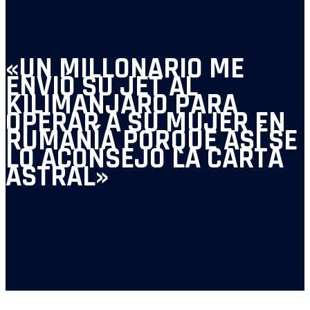
«UN MILLONARIO ME
ENVIÓ SU JET AL
KILIMANJARO PARA
OPERAR A SU MUJER EN
RUMANÍA PORQUE ASÍ SE
LO ACONSEJÓ LA CARTA
ASTRAL»