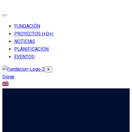
FUNDACIÓN
PROYECTOS I+D+I
NOTICIAS
PLANIFICACION
EVENTOS
X
Donar