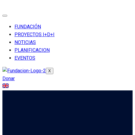
FUNDACIÓN
PROYECTOS I+D+I
NOTICIAS
PLANIFICACION
EVENTOS
X
Donar