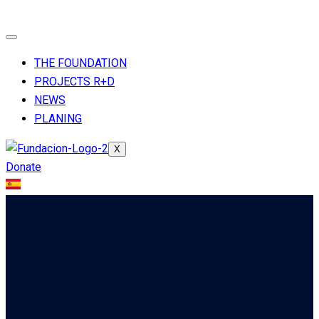
THE FOUNDATION
PROJECTS R+D
NEWS
PLANING
X
Donate